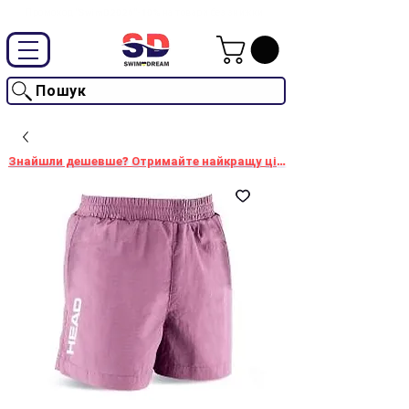
Промокод "SwimD2026"-10% на товари без знижки
Пошук
Знайшли дешевше? Отримайте найкращу ціну!