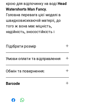
крою для відпочинку на воді Head 
Watershorts Man Fancy.

Головна перевага цієї моделі в 
швидковисихаючій матерії, до 
того ж вона має міцність, 
надійність, зносостійкість і 
здатність зберігати колір.

Використання пояса на гумці 
Підібрати розмір
забезпечує надійну посадку в 
області талії.

Розмірна таблиця
Умови оплати та відправлення
Довжина бокового шва – 38 см.
Ця позиція буде надіслана протягом 1-3
Обмін та повернення:
днів
Обмін та повернення товару протягом
Barcode
14 днів