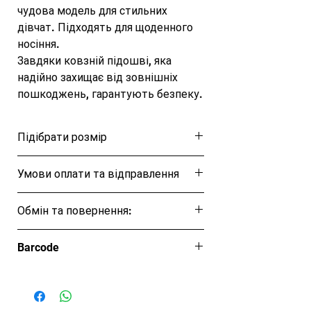
чудова модель для стильних 
дівчат. Підходять для щоденного 
носіння.

Завдяки ковзній підошві, яка 
надійно захищає від зовнішніх 
пошкоджень, гарантують безпеку.

Матеріал не створює неприємних 
запахів.
Підібрати розмір
Розмірна таблиця
Умови оплати та відправлення
Ця позиція буде надіслана протягом 1-3
Обмін та повернення:
днів
Обмін та повернення товару протягом
Barcode
14 днів