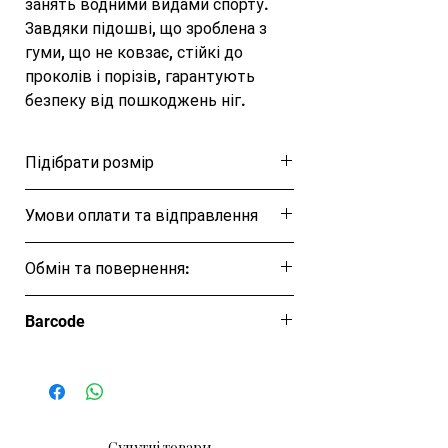
занять водними видами спорту. 
Завдяки підошві, що зроблена з 
гуми, що не ковзає, стійкі до 
проколів і порізів, гарантують 
безпеку від пошкоджень ніг.

Товщина обшитого нейлоном 
неопрену 2 мм. Легкі та 
Підібрати розмір
комфортні. Завдяки лайкровим 
вставкам та язичкам спереду та 
Розмірна таблиця
Умови оплати та відправлення
ззаду забезпечують зручність 
надягання.

Ця позиція буде надіслана протягом 1-3
Матеріал: неопрен + нейлон

Обмін та повернення:
днів
Колір: сірий, червона вставка
Обмін та повернення товару протягом
Barcode
14 днів
Супутні товари