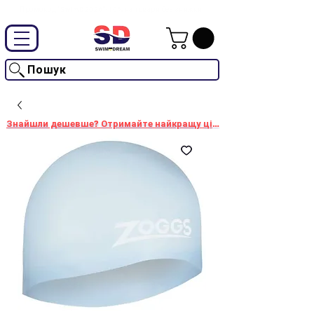
Промокод "SwimD2026"-10% на товари без знижки
Пошук
Знайшли дешевше? Отримайте найкращу ціну!