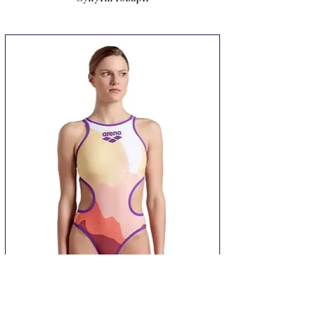
волосся 

Догляд: 

 Після використання промити в 
прісній холодній воді та висушити 
перед зберіганням 

 Необхідно уникати гострих 
об'єктів та тривалої дії сонячних 
променів 

 Застосування спеціального тальку 
сприяє збереженню силікону у 
високій якості на довгі роки.