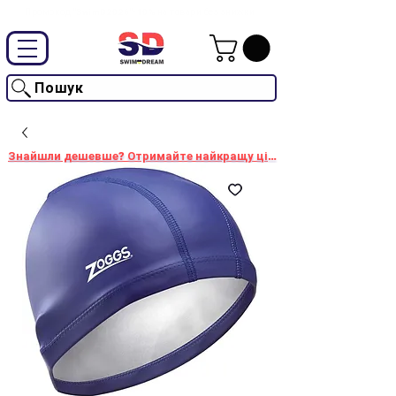
Промокод "SwimD2026"-10% на товари без знижки
Пошук
Знайшли дешевше? Отримайте найкращу ціну!