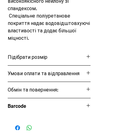
високоякісного нейлону зі 
спандексом.

 Спеціальне поліуретанове 
покриття надає водовідштовхуючі 
властивості та додає більшої 
міцності.

Особливості: 

Підібрати розмір
 Захист від води 

 Зручна шапочка для плавання не 
Розмірна таблиця
Умови оплати та відправлення
тягне ваше волосся 

 Легкий силікон забезпечує 
Ця позиція буде надіслана протягом 1-3
довговічність та оптимальну 
Обмін та повернення:
днів
посадку. 

Обмін та повернення товару протягом
 Без латексний матеріал не дратує 
Barcode
14 днів
шкіру