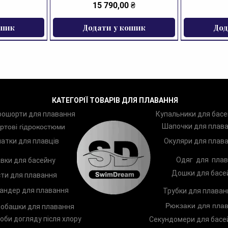
Ціна
15 790,00 ₴
ошик
Додати у кошик
Дод
ЗНИЖКА
КАТЕГОРІЇ ТОВАРІВ ДЛЯ ПЛАВАННЯ
рошорти для плавання
Купальники для басе
Шапочки для плав
ртові гідрокостюми
атки для плавців
Окуляри для плав
Одяг для плав
вки для басейну
Дошки для басе
ти для плавання
андер для плавання
Трубки для плаван
Рюкзаки для плав
обашки для плавання
оби догляду після хлору
Секундомери для басе
ання Zoggs
Arena Two
Лопатки для плавання Zoggs
Шампунь TRISWIM Shampoo
Чоловічі п
Дитяче к