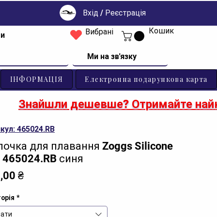
Вхід / Реєстрація
Кошик
Вибрані
ти
Ми на зв'язку
ІНФОРМАЦІЯ
Електронна подарункова карта
Знайшли дешевше? Отримайте найк
кул: 465024.RB
очка для плавання Zoggs Silicone
 465024.RB синя
Ціна
,00 ₴
орія
*
ати