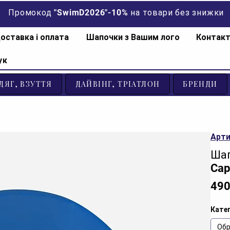
Промокод "SwimD2026"-10% на товари без знижки
оставка і оплата
Шапочки з Вашим лого
Контак
ук
ДЯГ, ВЗУТТЯ
ДАЙВІНГ, ТРІАТЛОН
БРЕНДИ
Арти
Шап
Cap
490
Катег
Обр