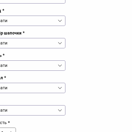
д
*
ати
ір шапочки
*
ати
ь
*
ати
іл
*
ати
ати
ість
*