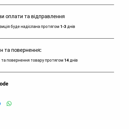
яд: : Після використання промити в прісній холодній 
и оплати та відправлення
 та висушити перед збереженням: Необхідно 
ати гострих об'єктів і тривалого впливу сонячних 
зиція буде надіслана протягом 1-3 днів
енів: Застосування спеціального тальку сприяє 
еженню силікону у відмінній якості на довгі роки
н та повернення:
 та повернення товару протягом 14 днів
code