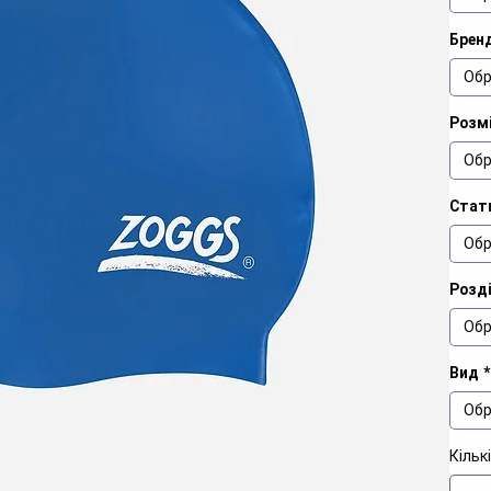
Брен
Обр
Розм
Обр
Стат
Обр
Розд
Обр
Вид
*
Обр
Кільк