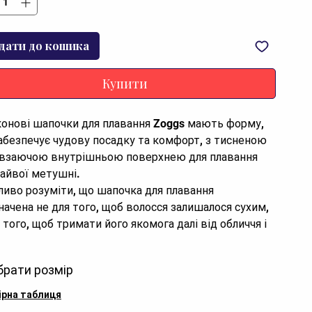
дати до кошика
Купити
конові шапочки для плавання Zoggs мають форму, 
абезпечує чудову посадку та комфорт, з тисненою 
взаючою внутрішньою поверхнею для плавання 
зайвої метушні.

начена не для того, щоб волосся залишалося сухим, 
 того, щоб тримати його якомога далі від обличчя і 
ати від хлору.

ивості: 

брати розмір
ірна таблиця