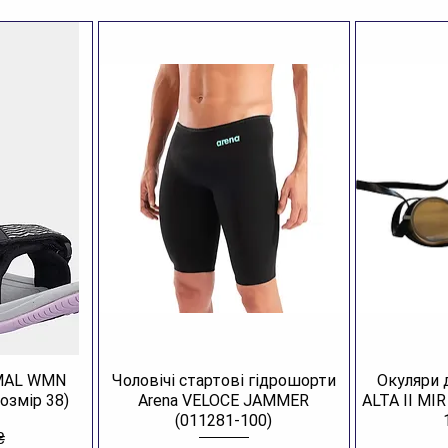
AMAL WMN
Чоловічі стартові гідрошорти
Окуляри 
озмір 38)
Arena VELOCE JAMMER
ALTA II MI
(011281-100)
₴